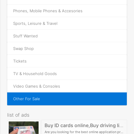
Phones, Mobile Phones & Accesories
Sports, Leisure & Travel
Stuff Wanted
Swap Shop
Tickets
TV & Household Goods
Video Games & Consoles
Other For Sale
list of ads
Buy ID cards online,Buy driving lic
ense,Buy drivers license
Are you looking for the best online application pro