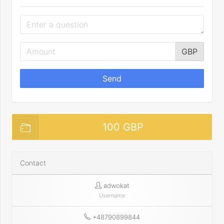
GBP
Send
100 GBP
Contact
adwokat
Username
+48790899844