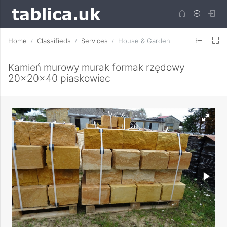
Home
Classifieds
Services
House & Garden
Kamień murowy murak formak rzędowy
20x20x40 piaskowiec