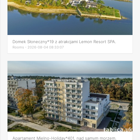
Domek Słoneczny*19 z atrakcjami Lemon Resort SPA.
Rooms - 2026-08-04 08:33:07
Apartament Mielno-Holiday*401, nad samym morzem.