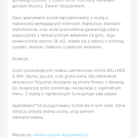
górskiego potoku, z trzech stron otoczony masywem
górskim Kiczory, Żarem i Kozubnikiem.
Nasz apartament został zaprojektowany z myślą o
najbardziej wymagających klientach. Najwyższy standard
wykończenia, oraz duże przeszklenia gwarantują udany
wypoczynek z fantastycznym widokiem na góry. Jego
powierzchnia wynosi 36 m2, składa się z salonu z kuchnią,
sypialni, łazienki i balkonu z pięknym widokiem.
Atrakcje:
Gości poszukujących relaksu zainteresuje strefa WELLNES
& SPA: Sauna, jacuzzi, oraz grota solna. Dla miłośników
aktywności fizycznej dostępna są strefa fitness z siłownią.
Do dyspozycji gości pozostaje restauracja z regionalnym
menu. Z myślą o najmłodszych funkcjonuje sala zabaw.
Apartament*33 przygotowany został dla 4-ech osób. Cena
dotyczy pobytu jednej osoby, przy pełnym
zakwaterowaniu.
Więcej na:
www.kozubnik-apartament.pl