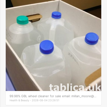
99.98% GBL wheel cleaner for sale email: millan_moore@outlo
Health & Beauty - 2026-08-04 23:26:51