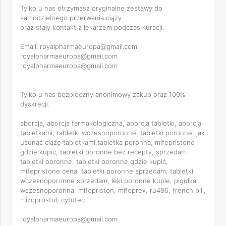
Tylko u nas otrzymasz oryginalne zestawy do
samodzielnego przerwania ciąży
oraz stały kontakt z lekarzem podczas kuracji.
Email: royalpharmaeuropa@gmail.com
royalpharmaeuropa@gmail.com
royalpharmaeuropa@gmail.com
Tylko u nas bezpieczny anonimowy zakup oraz 100%
dyskrecji.
aborcja, aborcja farmakologiczna, aborcja tabletki, aborcja
tabletkami, tabletki wczesnoporonne, tabletki poronne, jak
usunąć ciążę tabletkami,tabletka poronna, mifepristone
gdzie kupic, tabletki poronne bez recepty, sprzedam
tabletki poronne, tabletki poronne gdzie kupić,
mifepristone cena, tabletki poronne sprzedam, tabletki
wczesnoporonne sprzedam, leki poronne kupie, pigułka
wczesnoporonna, mifepriston, mifeprex, ru486, french pill,
mizoprostol, cytotec
royalpharmaeuropa@gmail.com