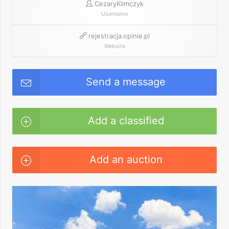
CezaryKlimczyk
Username
rejestracja.opinie.pl
Website
Send a message
Add a classified
Add an auction