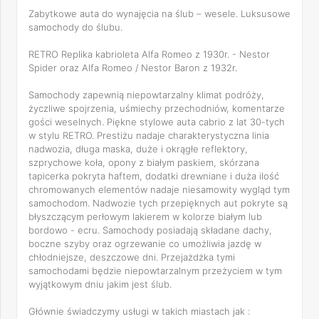
Zabytkowe auta do wynajęcia na ślub – wesele. Luksusowe
samochody do ślubu.
RETRO Replika kabrioleta Alfa Romeo z 1930r. - Nestor
Spider oraz Alfa Romeo / Nestor Baron z 1932r.
Samochody zapewnią niepowtarzalny klimat podróży,
życzliwe spojrzenia, uśmiechy przechodniów, komentarze
gości weselnych. Piękne stylowe auta cabrio z lat 30-tych
w stylu RETRO. Prestiżu nadaje charakterystyczna linia
nadwozia, długa maska, duże i okrągłe reflektory,
szprychowe koła, opony z białym paskiem, skórzana
tapicerka pokryta haftem, dodatki drewniane i duża ilość
chromowanych elementów nadaje niesamowity wygląd tym
samochodom. Nadwozie tych przepięknych aut pokryte są
błyszczącym perłowym lakierem w kolorze białym lub
bordowo - ecru. Samochody posiadają składane dachy,
boczne szyby oraz ogrzewanie co umożliwia jazdę w
chłodniejsze, deszczowe dni. Przejażdżka tymi
samochodami będzie niepowtarzalnym przeżyciem w tym
wyjątkowym dniu jakim jest ślub.
Głównie świadczymy usługi w takich miastach jak :