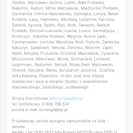
Siedlce, Warszawa i okolice, Lublin, Biała Podlaska,
Białystok, Radom, Mińsk Mazowiecki, Międzyrzec Podlaski,
Ciechanów, Ostrów Mazowiecka, Ostrołęka, Łomża, Bielsk
Podlaski, Łapy, Hajnówka, Włodawa, Lubartów, Parczew,
Świdnik, Łęczna, Dęblin, Ryki, Kock, Garwolin, Radzyń
Podlaski, Stoczek Łukowski, Łuków, Łosice, Siemiatycze,
Drohiczyn, Sokołów Podlaski, Węgrów, Kosów Lacki,
Ciechanowiec, Łochów, Wyszków, Brok, Pułtusk, Zambrów,
Kałuszyn, Sulejówek, Wesoła, Zielonka, Wołomin, Ząbki,
Marki, Kobyłka, Pruszków, Grodzisk Mazowiecki, Żyrardów,
Mszczonów, Milanówek, Błonie, Sochaczew, Łomianki,
Legionowo, Radzymin, Serock, Nowy Dwór Mazowiecki,
Otwock, Karczew, Warka, Konstancin Jeziorna, Józefów,
Góra Kalwaria, Piaseczno, Grójec oraz inne miasta
miasteczka i wsie w obrębie Siedlec z województwa
mazowieckiego, lubelskiego, podlaskiego.
Strona internetowa.
limuzynysiedlce.pl
tel. komórkowy. 0-606 798 514
poczta e-mail. leszekgil@op.pl
Przykładowy cennik wynajmu samochodów na ślub -
wesele
Repliki z lat 1930-1932 Alfa Romeo NESTOR cena 1000 zł.