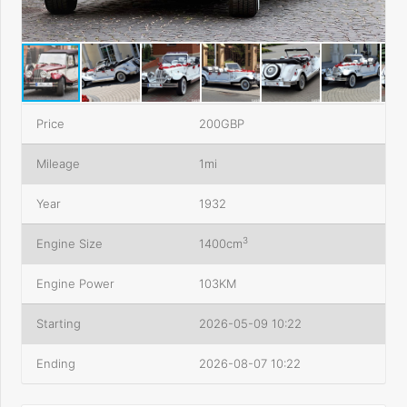
Price
200GBP
Mileage
1mi
Year
1932
3
Engine Size
1400cm
Engine Power
103KM
Starting
2026-05-09 10:22
Ending
2026-08-07 10:22