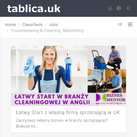
Home
Classifieds
Jobs
Housekeeping & Cleaning, Babysitting
Łatwy Start z własną firmą sprzatającą w UK
Zaczynasz własny biznes w branży sprzątającej?
Brakuje kli...