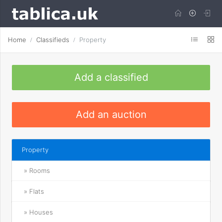
Home
Classifieds
Property
Add a classified
Add an auction
Property
» Rooms
» Flats
» Houses