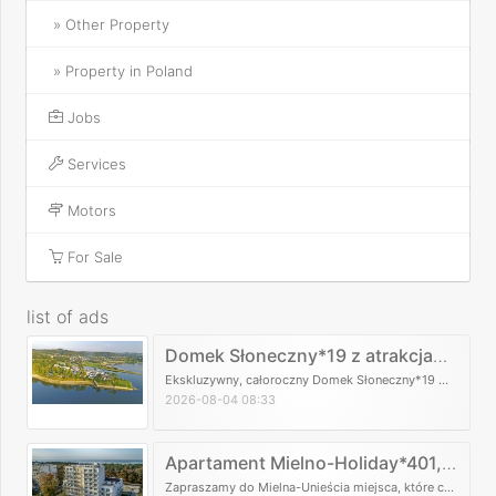
» Other Property
» Property in Poland
Jobs
Services
Motors
For Sale
list of ads
Domek Słoneczny*19 z atrakcjami
Lemon Resort SPA.
Ekskluzywny, całoroczny Domek Słoneczny*19 mi
eści się w samym sercu nowoczesnego ośrodka w
2026-08-04 08:33
ypoczynkowego Lemon Resort SPA w Gródku nad
Dunajcem, przy samym Jeziorze Rożnowskim. Do
Państwa dyspozycji przygotowaliśmy luksusowo
Apartament Mielno-Holiday*401, n
wykończony domek o powierzchni 60m2. Dla 6-ci
ad samym morzem.
u osób, tak aby Wasz pobyt tutaj był niezapomnian
Zapraszamy do Mielna-Unieścia miejsca, które cha