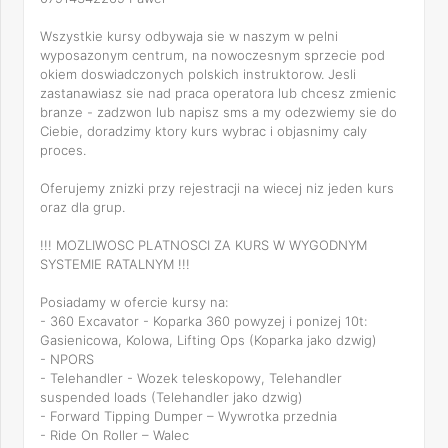
Wszystkie kursy odbywaja sie w naszym w pelni
wyposazonym centrum, na nowoczesnym sprzecie pod
okiem doswiadczonych polskich instruktorow. Jesli
zastanawiasz sie nad praca operatora lub chcesz zmienic
branze - zadzwon lub napisz sms a my odezwiemy sie do
Ciebie, doradzimy ktory kurs wybrac i objasnimy caly
proces.
Oferujemy znizki przy rejestracji na wiecej niz jeden kurs
oraz dla grup.
!!! MOZLIWOSC PLATNOSCI ZA KURS W WYGODNYM
SYSTEMIE RATALNYM !!!
Posiadamy w ofercie kursy na:
- 360 Excavator - Koparka 360 powyzej i ponizej 10t:
Gasienicowa, Kolowa, Lifting Ops (Koparka jako dzwig)
- NPORS
- Telehandler - Wozek teleskopowy, Telehandler
suspended loads (Telehandler jako dzwig)
- Forward Tipping Dumper – Wywrotka przednia
- Ride On Roller – Walec