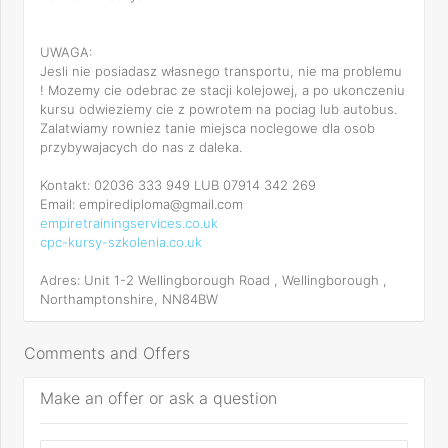
UWAGA:
Jesli nie posiadasz własnego transportu, nie ma problemu
! Mozemy cie odebrac ze stacji kolejowej, a po ukonczeniu
kursu odwieziemy cie z powrotem na pociag lub autobus.
Zalatwiamy rowniez tanie miejsca noclegowe dla osob
przybywajacych do nas z daleka.
Kontakt: 02036 333 949 LUB 07914 342 269
Email: empirediploma@gmail.com
empiretrainingservices.co.uk
cpc-kursy-szkolenia.co.uk
Adres: Unit 1-2 Wellingborough Road , Wellingborough ,
Northamptonshire, NN84BW
Comments and Offers
Make an offer or ask a question