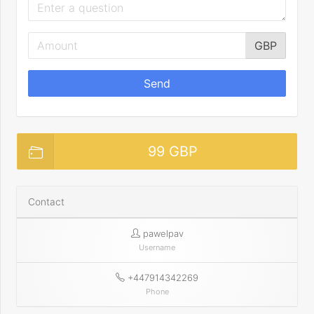
GBP
Send
99 GBP
Contact
pawelpav
Username
+447914342269
Phone