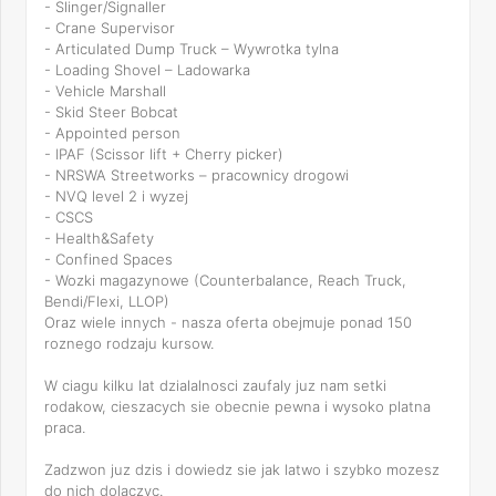
- Slinger/Signaller
- Crane Supervisor
- Articulated Dump Truck – Wywrotka tylna
- Loading Shovel – Ladowarka
- Vehicle Marshall
- Skid Steer Bobcat
- Appointed person
- IPAF (Scissor lift + Cherry picker)
- NRSWA Streetworks – pracownicy drogowi
- NVQ level 2 i wyzej
- CSCS
- Health&Safety
- Confined Spaces
- Wozki magazynowe (Counterbalance, Reach Truck,
Bendi/Flexi, LLOP)
Oraz wiele innych - nasza oferta obejmuje ponad 150
roznego rodzaju kursow.
W ciagu kilku lat dzialalnosci zaufaly juz nam setki
rodakow, cieszacych sie obecnie pewna i wysoko platna
praca.
Zadzwon juz dzis i dowiedz sie jak latwo i szybko mozesz
do nich dolaczyc.