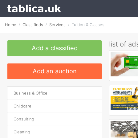
Home
Classifieds
Services
Tuition & Classes
list of ad
Add a classified
Add an auction
Business & Office
Childcare
Consulting
Cleaning