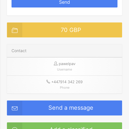
Send
70 GBP
Contact
pawelpav
Username
+447914 342 269
Phone
Send a message