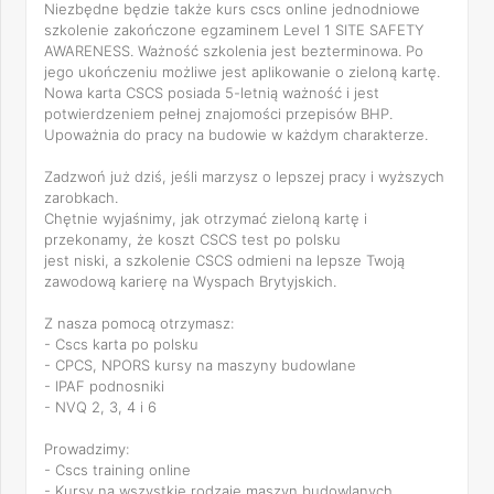
Niezbędne będzie także kurs cscs online jednodniowe
szkolenie zakończone egzaminem Level 1 SITE SAFETY
AWARENESS. Ważność szkolenia jest bezterminowa. Po
jego ukończeniu możliwe jest aplikowanie o zieloną kartę.
Nowa karta CSCS posiada 5-letnią ważność i jest
potwierdzeniem pełnej znajomości przepisów BHP.
Upoważnia do pracy na budowie w każdym charakterze.
Zadzwoń już dziś, jeśli marzysz o lepszej pracy i wyższych
zarobkach.
Chętnie wyjaśnimy, jak otrzymać zieloną kartę i
przekonamy, że koszt CSCS test po polsku
jest niski, a szkolenie CSCS odmieni na lepsze Twoją
zawodową karierę na Wyspach Brytyjskich.
Z nasza pomocą otrzymasz:
- Cscs karta po polsku
- CPCS, NPORS kursy na maszyny budowlane
- IPAF podnosniki
- NVQ 2, 3, 4 i 6
Prowadzimy:
- Cscs training online
- Kursy na wszystkie rodzaje maszyn budowlanych