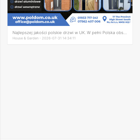
Najlepszej jakości polskie drzwi w UK. W pełni Polska obsług
House & Garden - 2026-07-31 14:34:11